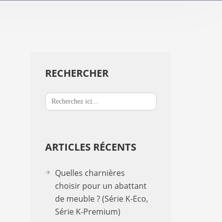
Supports TV / Électriques
A-2
K-Down​
In-Stan
In-Sta
RECHERCHER
Search
F-stand
for:
T-Stand
ARTICLES RÉCENTS
Uni-St
Quelles charnières
choisir pour un abattant
de meuble ? (Série K-Eco,
Série K-Premium)