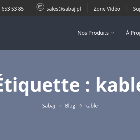
 653 53 85
sales@sabaj.pl
Zone Vidéo
Su
Nos Produits
À Pro
TV Lifts
Étiquette :
kabl
Supports Plaf
Autres Produi
Sabaj
Blog
kable
Accessoires