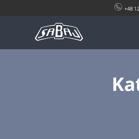
+48 12
Ka