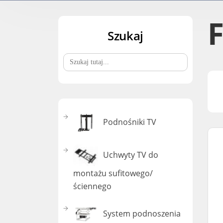
F
Szukaj
Search
for:
Podnośniki TV
Uchwyty TV do
montażu sufitowego/
ściennego
System podnoszenia