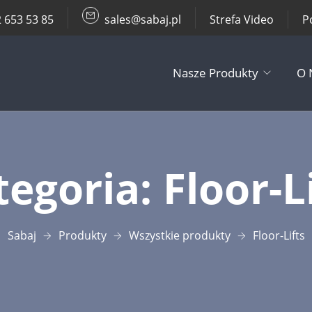
 653 53 85
sales@sabaj.pl
Strefa Video
P
Nasze Produkty
O 
Podnośniki TV
tegoria:
Floor-Li
Sufitowe / Śc
Pozostałe Pro
Sabaj
Produkty
Wszystkie produkty
Floor-Lifts​
Akcesoria