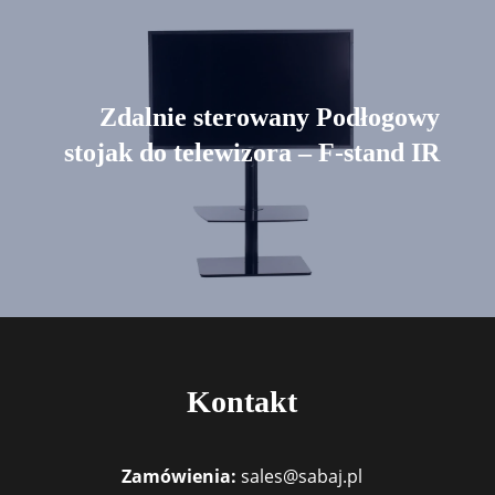
Zdalnie sterowany Podłogowy
stojak do telewizora – F-stand IR
Kontakt
Zamówienia:
sales@sabaj.pl