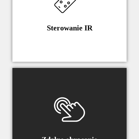
Multicode urządzenie może
przechwycić sygnał z większości
popularnych pilotów podczerwieni (
takich jak np. pilot do telewizora).
Sterowanie IR
Możliwość zdalnego obracania za
pomocą dowolnego pilota IR. Zakres
ruchu 30 stopni w lewo i 30 stopni w
prawo.