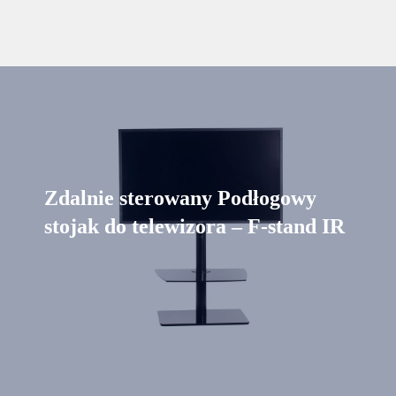
Zdalnie sterowany Podłogowy
stojak do telewizora – F-stand IR