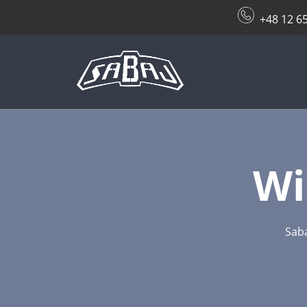
+48 12 6
Wi
Sab