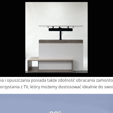
enia i opuszczania posiada także zdolność obracania zamon
korzystania z TV, który możemy dostosować idealnie do swoi