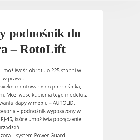
TV- / Elektrische Ständer
A-2
K-Down​
In-Stan
y podnośnik do
In-Sta
ra – RotoLift
F-stand
– możliwość obrotu o 225 stopni w
ni w prawo.
 wieko montowane do podnośnika,
T-Stand
m. Możliwość kupienia tego modelu z
ania klapy w meblu –
AUTOLID
.
Uni-St
esoria – podnośnik wyposażony w
 RJ-45, które umożliwia podłączenie
urządzeń
wizora – system Power Guard