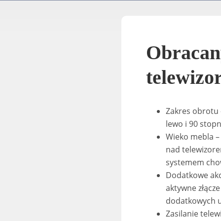
Obracan
telewizo
Zakres obrotu 
lewo i 90 stop
Wieko mebla –
nad telewizore
systemem chow
Dodatkowe akc
aktywne złącze
dodatkowych 
Zasilanie tele