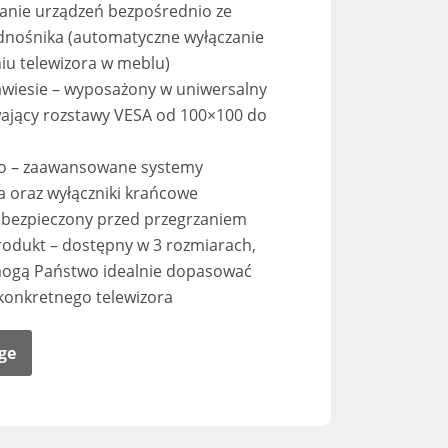
lanie urządzeń bezpośrednio ze
dnośnika (automatyczne wyłączanie
iu telewizora w meblu)
awiesie – wyposażony w uniwersalny
ający rozstawy VESA od 100×100 do
o – zaawansowane systemy
 oraz wyłączniki krańcowe
k zabezpieczony przed przegrzaniem
rodukt – dostępny w 3 rozmiarach,
mogą Państwo idealnie dopasować
konkretnego telewizora
ge