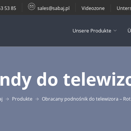
53 53 85
sales@sabaj.pl
Videozone
Unter
Unsere Produkte
Ü
TV Lifts
ndy do telewiz
Decken- / Wa
Andere Produ
aj
Produkte
Obracany podnośnik do telewizora – Rot
Zubehör