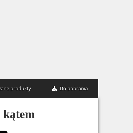
zane produkty
Do pobrania
m kątem