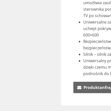
umożliwia zasi
sterownika po
TV po schowan
Uniwersalne z
uchwyt pokryw
600×600
Bezpieczeństw
bezpieczeństwa
Silnik – silni
Uniwersalny p
dzięki czemu 
podnośnik do 
Produktanfra