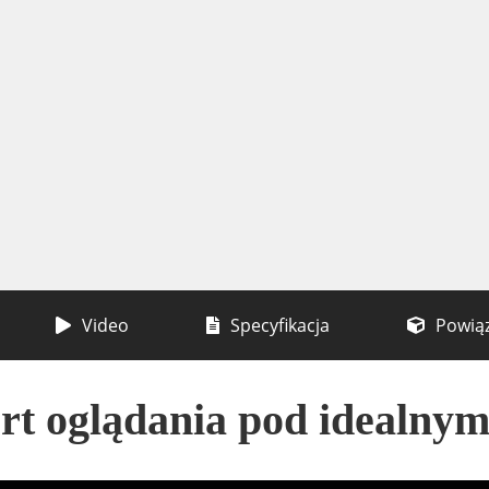
Video
Specyfikacja
Powią
t oglądania pod idealny