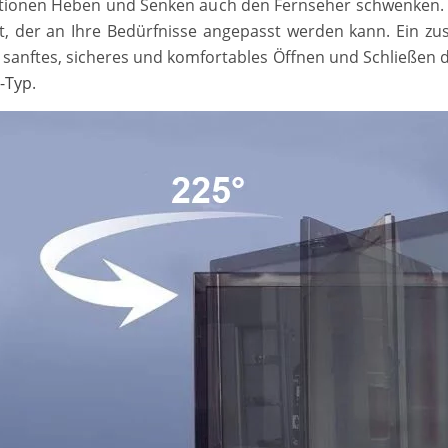
nktionen Heben und Senken auch den Fernseher schwenken.
, der an Ihre Bedürfnisse angepasst werden kann.
Ein zus
 sanftes, sicheres und komfortables Öffnen und Schließen d
t-Typ
.