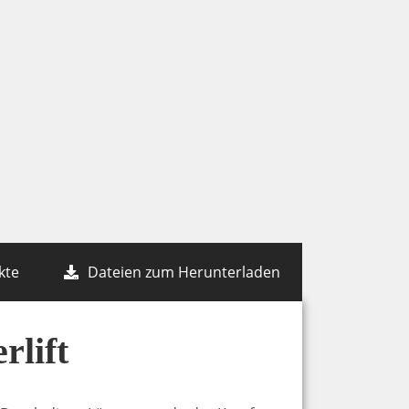
kte
Dateien zum Herunterladen
rlift