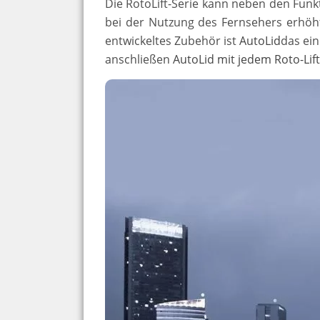
Die RotoLift-Serie kann neben den Fu
bei der Nutzung des Fernsehers erhöht
entwickeltes Zubehör ist
AutoLid
das ein
anschließen
AutoLid mit jedem Roto-Lif