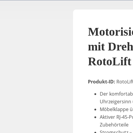
Motorisi
mit Dreh
RotoLift
Produkt-ID:
RotoLif
Der komfortabl
Uhrzeigersinn 
Möbelklappe ü
Aktiver RJ-45-P
Zubehörteile
Stromschutz – 