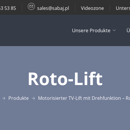
53 53 85
sales@sabaj.pl
Videozone
Unter
Unsere Produkte
Ü
TV Lifts
Roto-Lift​
Decken- / Wa
Andere Produ
Produkte
Motorisierter TV-Lift mit Drehfunktion – Ro
Zubehör