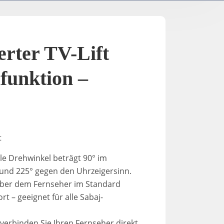
TV- / Elektrische Ständer
A-2
K-Down​
In-Stan
erter TV-Lift
In-Sta
funktion –
F-stand
t
T-Stand
e Drehwinkel beträgt 90° im
und 225° gegen den Uhrzeigersinn.
Uni-St
ber dem Fernseher im Standard
ort – geeignet für alle Sabaj-
verbinden Sie Ihren Fernseher direkt