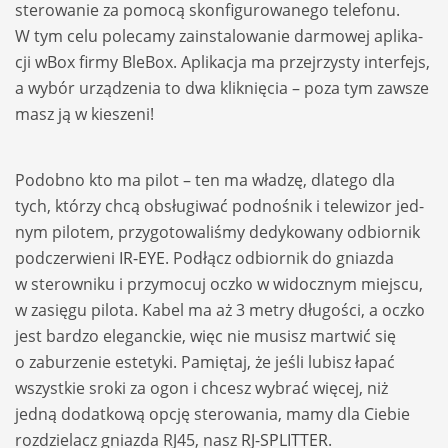
ste­ro­wa­nie za pomocą skon­fi­gu­ro­wa­nego tele­fonu.
W tym celu pole­camy zain­sta­lo­wa­nie dar­mo­wej apli­ka­
cji wBox firmy Ble­Box. Apli­ka­cja ma przej­rzy­sty inter­fejs,
a wybór urzą­dze­nia to dwa klik­nię­cia – poza tym zawsze
masz ją w kie­szeni!
Podobno kto ma pilot – ten ma wła­dzę, dla­tego dla
tych, któ­rzy chcą obsłu­gi­wać podno­śnik i tele­wi­zor jed­
nym pilo­tem, przy­go­to­wa­li­śmy dedy­ko­wany odbior­nik
pod­czer­wieni
IR-EYE
. Podłącz odbior­nik do gniazda
w ste­row­niku i przy­mo­cuj oczko w widocz­nym miej­scu,
w zasięgu pilota. Kabel ma aż 3 metry dłu­go­ści, a oczko
jest bar­dzo ele­ganc­kie, więc nie musisz mar­twić się
o zabu­rze­nie este­tyki. Pamię­taj, że jeśli lubisz łapać
wszyst­kie sroki za ogon i chcesz wybrać wię­cej, niż
jedną dodat­kową opcję ste­ro­wa­nia, mamy dla Cie­bie
roz­dzie­lacz gniazda RJ45, nasz
RJ-SPLITTER
.