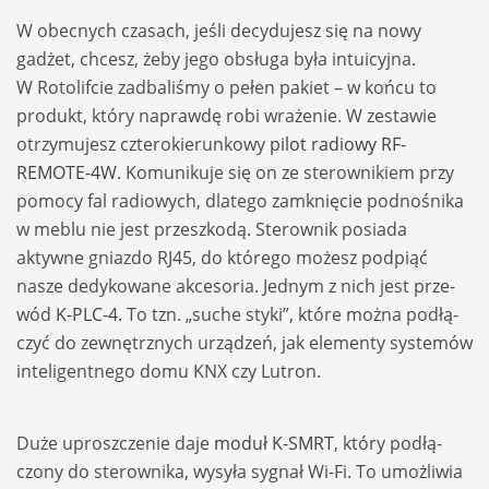
W obec­nych cza­sach, jeśli decy­du­jesz się na nowy
gadżet, chcesz, żeby jego obsługa była intu­icyjna.
W Roto­lif­cie zadba­li­śmy o pełen pakiet – w końcu to
pro­dukt, który naprawdę robi wra­że­nie. W zesta­wie
otrzy­mu­jesz czte­ro­kie­run­kowy
pilot radiowy RF-
REMOTE-4W
. Komu­ni­kuje się on ze ste­row­nikiem przy
pomocy fal radio­wych, dla­tego zamknię­cie podno­śnika
w meblu nie jest prze­szkodą. Ste­row­nik posiada
aktywne gniazdo RJ45, do któ­rego możesz pod­piąć
nasze dedy­ko­wane akce­so­ria. Jed­nym z nich jest prze­
wód
K-PLC-4
. To tzn. „suche styki”, które można podłą­
czyć do zewnętrz­nych urzą­dzeń, jak ele­menty sys­temów
inte­li­gent­nego domu KNX czy Lutron.
Duże uprosz­cze­nie daje
moduł K-SMRT
, który podłą­
czony do ste­row­nika, wysyła sygnał Wi-Fi. To umoż­li­wia