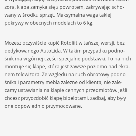
zora, klapa zamyka się z powro­tem, zakry­wa­jąc scho­
wany w środku sprzęt. Mak­sy­malna waga takiej
pokrywy w obec­nych mode­lach to 6 kg.
Możesz oczy­wi­ście kupić
Roto­lift
w tań­szej wer­sji, bez
dedy­ko­wa­nego Auto­Lida. W takim przy­padku podno­
śnik ma w gór­nej czę­ści spe­cjalne pod­stawki. To na nich
mon­tuje się klapę, która jest zawsze poziomo nad ekra­
nem tele­wi­zora. Ze względu na ruch obro­towy podno­
śnika i para­me­try mebla zależne od klienta, nie zale­
camy usta­wia­nia na kla­pie cen­nych przedmio­tów. Jeśli
chcesz przy­ozdo­bić klapę bibe­lo­tami, zadbaj, aby były
one odpo­wied­nio przy­mo­co­wane.