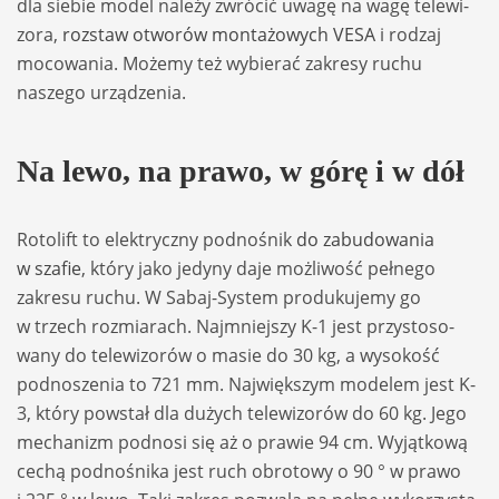
dla sie­bie model należy zwró­cić uwagę na wagę tele­wi­
zora,
roz­staw otwo­rów mon­ta­żo­wych VESA
i rodzaj
moco­wa­nia. Możemy też wybie­rać zakresy ruchu
naszego urzą­dze­nia.
Na lewo, na prawo, w górę i w dół
Roto­lift to elek­tryczny podno­śnik
do zabu­do­wa­nia
w sza­fie
, który jako jedyny daje moż­li­wość peł­nego
zakresu ruchu. W Sabaj-System pro­du­ku­jemy go
w trzech roz­mia­rach. Najm­niej­szy K-1 jest przy­sto­so­
wany do tele­wi­zo­rów o masie do 30 kg, a wyso­kość
podno­sze­nia to 721 mm. Naj­więk­szym mode­lem jest K-
3, który powstał dla dużych tele­wi­zo­rów do 60 kg. Jego
mecha­nizm podnosi się aż o pra­wie 94 cm. Wyjąt­kową
cechą podno­śnika jest ruch obro­towy o 90 ° w prawo