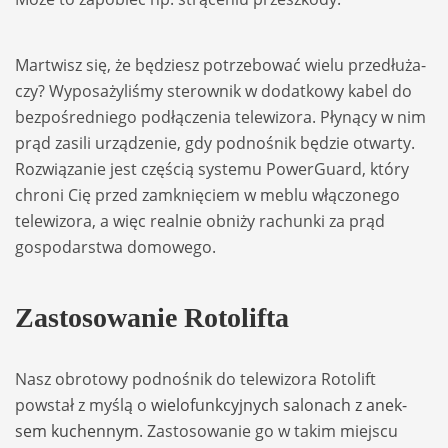
Mar­twisz się, że będziesz potrze­bo­wać wielu prze­dłu­ża­
czy? Wypo­sa­ży­li­śmy ste­row­nik w dodat­kowy kabel do
bez­po­śred­niego podłą­cze­nia tele­wi­zora. Pły­nący w nim
prąd zasili urzą­dze­nie, gdy podno­śnik będzie otwarty.
Rozwią­za­nie jest czę­ścią sys­temu Powe­rGu­ard, który
chroni Cię przed zamknię­ciem w meblu włą­czo­nego
tele­wi­zora, a więc real­nie obniży rachunki za prąd
gospo­dar­stwa domo­wego.
Zasto­so­wa­nie Roto­lifta
Nasz obro­towy podno­śnik do tele­wi­zora Roto­lift
powstał z myślą o
wie­lo­funk­cyj­nych salo­nach z anek­
sem kuchen­nym
. Zasto­so­wa­nie go w takim miej­scu