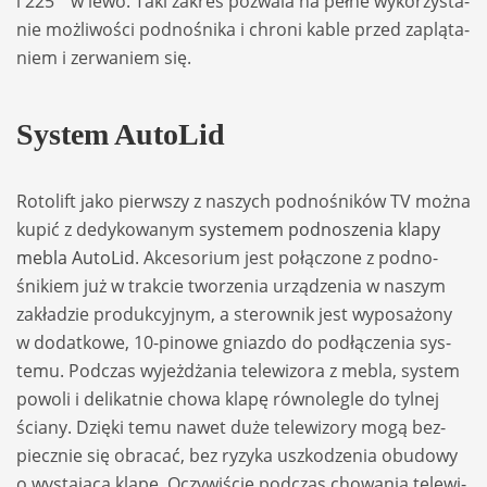
i 225 ° w lewo. Taki zakres pozwala na pełne wyko­rzy­sta­
nie moż­li­wo­ści podno­śnika i chroni kable przed zaplą­ta­
niem i zerwa­niem się.
System Auto­Lid
Roto­lift jako pierw­szy z naszych podno­śników TV można
kupić z dedy­ko­wa­nym
sys­te­mem podno­sze­nia klapy
mebla Auto­Lid
. Akce­so­rium jest połą­czone z podno­
śnikiem już w trak­cie two­rze­nia urzą­dze­nia w naszym
zakła­dzie pro­duk­cyj­nym, a ste­row­nik jest wypo­sa­żony
w dodat­kowe, 10-pinowe gniazdo do podłą­cze­nia sys­
temu. Pod­czas wyjeż­dża­nia tele­wi­zora z mebla, sys­tem
powoli i deli­kat­nie chowa klapę rów­no­le­gle do tyl­nej
ściany. Dzięki temu nawet duże tele­wi­zory mogą bez­
piecz­nie się obra­cać, bez ryzyka uszko­dze­nia obu­dowy
o wysta­jącą klapę. Oczy­wi­ście pod­czas cho­wa­nia tele­wi­