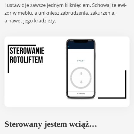
i usta­wić je zawsze jed­nym klik­nię­ciem. Scho­waj tele­wi­
zor w meblu, a unik­niesz zabru­dze­nia, zaku­rze­nia,
a nawet jego kra­dzieży.
Ste­ro­wany jestem wciąż…