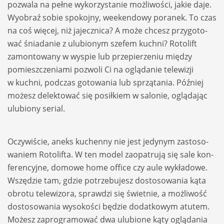
pozwala na pełne wyko­rzy­sta­nie moż­li­wo­ści, jakie daje.
Wyobraź sobie spo­kojny, week­en­dowy pora­nek. To czas
na coś wię­cej, niż jajecz­nica? A może chcesz przy­go­to­
wać śnia­da­nie z ulu­bio­nym sze­fem kuchni? Roto­lift
zamon­to­wany w wyspie lub prze­pie­rze­niu mię­dzy
pomiesz­cze­niami pozwoli Ci na oglą­da­nie tele­wi­zji
w kuchni, pod­czas goto­wa­nia lub sprzą­ta­nia. Póź­niej
możesz delek­to­wać się posił­kiem w salo­nie, oglą­da­jąc
ulu­biony serial.
Oczy­wi­ście, aneks kuchenny nie jest jedy­nym zasto­so­
wa­niem Roto­lifta. W ten model zaopa­trują się sale kon­
fe­ren­cyjne, domowe home office czy aule wykła­dowe.
Wszę­dzie tam, gdzie potrze­bu­jesz dosto­so­wa­nia kąta
obrotu tele­wi­zora, spraw­dzi się świet­nie, a moż­li­wość
dosto­so­wa­nia wyso­ko­ści będzie dodat­kowym atu­tem.
Możesz zapro­gra­mo­wać dwa ulu­bione kąty oglą­da­nia