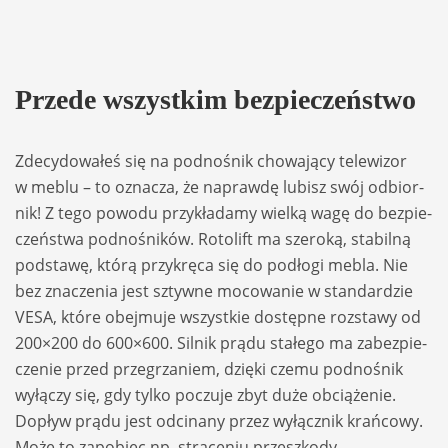
Przede wszyst­kim bez­pie­czeń­stwo
Zde­cy­do­wa­łeś się na podno­śnik cho­wa­jący tele­wi­zor
w meblu – to ozna­cza, że naprawdę lubisz swój odbior­
nik! Z tego powodu przy­kła­damy wielką wagę do bez­pie­
czeń­stwa podno­śników. Roto­lift ma sze­roką, sta­bilną
pod­stawę, którą przy­kręca się do podłogi mebla. Nie
bez zna­cze­nia jest sztywne moco­wa­nie w stan­dar­dzie
VESA, które obej­muje wszyst­kie dostępne roz­stawy od
200×200 do 600×600. Sil­nik prądu sta­łego ma zabez­pie­
cze­nie przed prze­grza­niem, dzięki czemu podno­śnik
wyłą­czy się, gdy tylko poczuje zbyt duże obcią­że­nie.
Dopływ prądu jest odci­nany przez wyłącz­nik krań­cowy.
Może to zapo­biec np. strą­ce­niu prze­szkody.