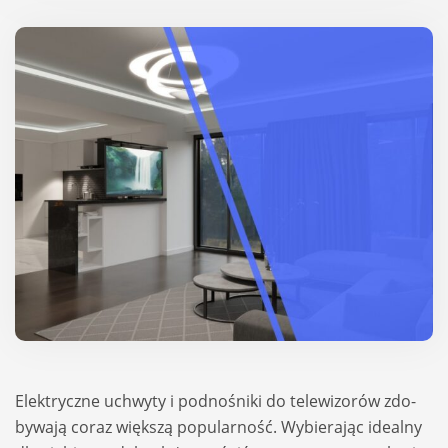
Elek­tryczne uchwyty i podno­śniki do tele­wi­zo­rów zdo­
by­wają coraz więk­szą popu­lar­ność. Wybie­ra­jąc ide­alny