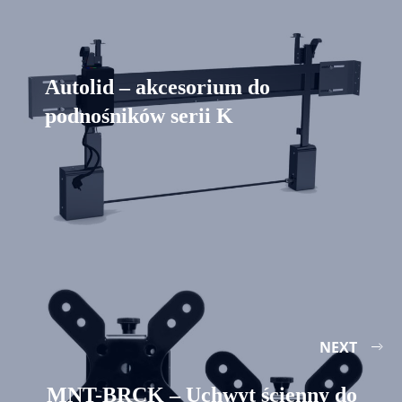
Autolid – akcesorium do
podnośników serii K
NEXT
MNT-BRCK – Uchwyt ścienny do