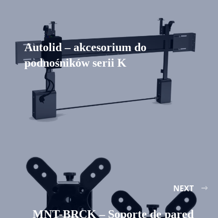
Autolid – akcesorium do
podnośników serii K
NEXT
MNT-BRCK – Soporte de pared