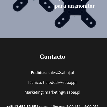
para un monitor
Contacto
Pedidos:
sales@sabaj.pl
Técnico: helpdesk@sabaj.pll
Marketing: marketing@sabaj.pl
+48 12 653 53 85
Lunes – Viernes
8:00 AM – 4:00 PM