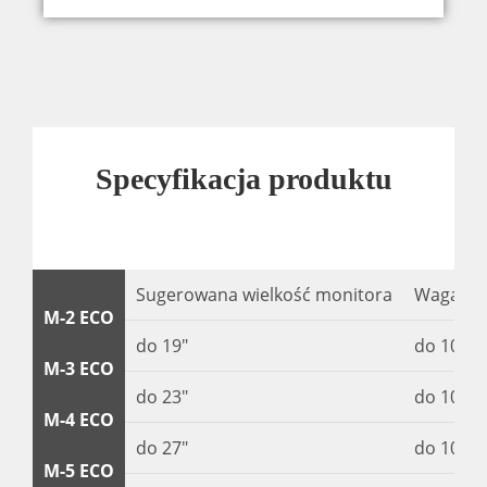
Specyfikacja produktu
Sugerowana wielkość monitora
Waga mo
M-2 ECO
do 19″
do 10 kg 
M-3 ECO
do 23″
do 10 kg 
M-4 ECO
do 27″
do 10 kg 
M-5 ECO