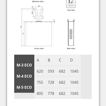
A
B
C
D
M-3 ECO
620
593
682
1045
M-4 ECO
755
728
682
1045
M-5 ECO
805
778
682
1045