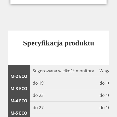
Specyfikacja produktu
Sugerowana wielkość monitora
Waga mo
M-2 ECO
do 19″
do 10 kg 
M-3 ECO
do 23″
do 10 kg 
M-4 ECO
do 27″
do 10 kg 
M-5 ECO