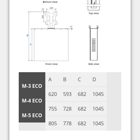
A
B
C
D
M-3 ECO
620
593
682
1045
M-4 ECO
755
728
682
1045
M-5 ECO
805
778
682
1045