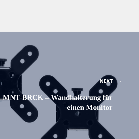
NEXT
MNT-BRCK – Wandhalterung für
einen Monitor