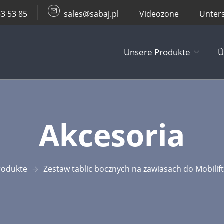
53 53 85
sales@sabaj.pl
Videozone
Unter
Unsere Produkte
Ü
TV Lifts
Akcesoria
Decken- / Wa
Andere Produ
rodukte
Zestaw tablic bocznych na zawiasach do Mobili
Zubehör