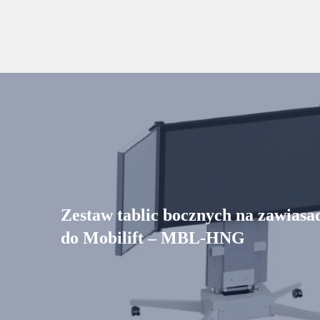
Zestaw tablic bocznych na zawiasa
do Mobilift – MBL-HNG