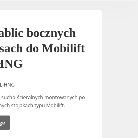
TV- / Elektrische Ständer
A-2
K-Down​
In-Stan
ablic bocznych
In-Sta
sach do Mobilift
HNG
F-stand
BL-HNG
T-Stand
c sucho-ścieralnych montowanych po
ych stojakach typu Mobilift.
Uni-St
ge