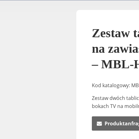
Zestaw t
na zawia
– MBL-
Kod katalogowy: M
Zestaw dwóch tabli
bokach TV na mobiln
Produktanfra