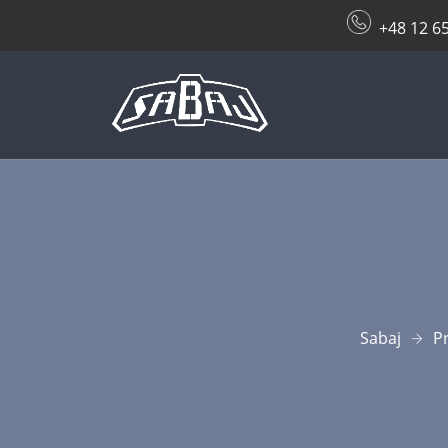
+48 12 6
Sabaj
P