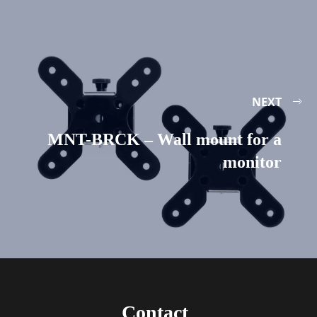
NEXT
MNT-BRCK – Wall mount for a
monitor
Contact