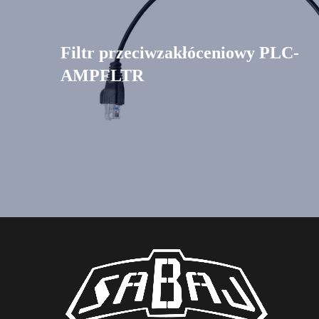
Filtr przeciwzakłóceniowy PLC-
AMPFLTR