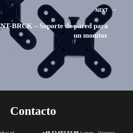
NEXT
NT-BRCK – Soporte de pared para
un monitor
Contacto