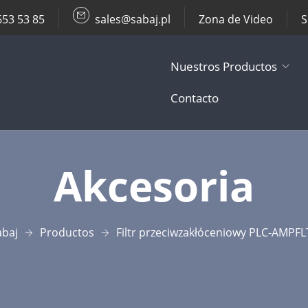
653 53 85
sales@sabaj.pl
Zona de Video
S
Nuestros Productos
Contacto
TV Lifts
Akcesoria
Soportes de T
Otros Product
abaj
Productos
Filtr przeciwzakłóceniowy PLC-AMPFL
Accesorios