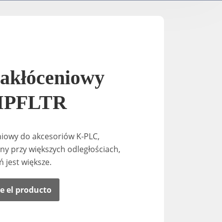
Soportes para TV / Eléctricos
A-2
K-Down​
In-Stan
In-Sta
zakłóceniowy
MPFLTR
F-stand
eniowy do akcesoriów K-PLC,
T-Stand
ny przy większych odległościach,
ń jest większe.
Uni-St
e el producto