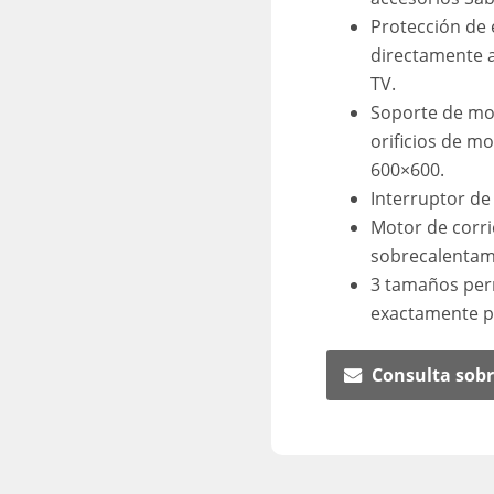
Protección de 
directamente a
TV.
Soporte de mon
orificios de m
600×600.
Interruptor de
Motor de corri
sobrecalentam
3 tamaños per
exactamente pa
Consulta sobr