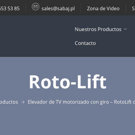
653 53 85
sales@sabaj.pl
Zona de Video
S
Nuestros Productos
Contacto
TV Lifts
Roto-Lift​
Soportes de T
Otros Product
oductos
Elevador de TV motorizado con giro – RotoLift
Accesorios