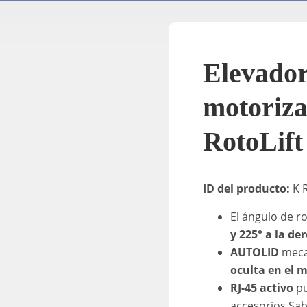
Elevado
motoriza
RotoLif
ID del producto:
K R
El ángulo de 
y 225° a la de
AUTOLID
meca
oculta en el 
RJ-45 activo
pu
accesorios Sab