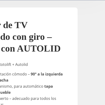
Soportes para TV / Eléctricos
A-2
K-Down​
In-Stan
r de TV
In-Sta
do con giro –
t con AUTOLID
F-stand
otolift + Autolid
T-Stand
rotación cómodo –
90° a la izquierda
Uni-St
recha
nismo, para automático
tapa
mueble
erto – adecuado para todos los
aj