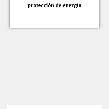
intenta ocultar el dispositivo sin
protección de energía
apagarlo.