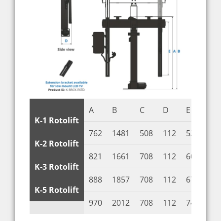
A
B
C
D
E
F
K-1 Rotolift
762
1481
508
112
530
10
K-2 Rotolift
821
1661
708
112
600
10
K-3 Rotolift
888
1857
708
112
670
10
K-5 Rotolift
970
2012
708
112
740
10