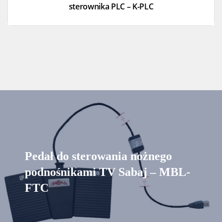
sterownika PLC – K-PLC
Pedał do sterowania nożnego
podnośnikami TV Sabaj – MBL-
FTC