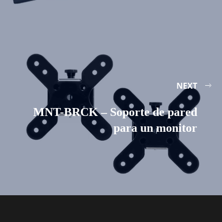
NEXT
MNT-BRCK – Soporte de pared
para un monitor