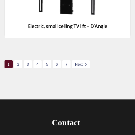
Electric, small ceiling TV lift – D’Angle
1
2
3
4
5
6
7
Next
Contact