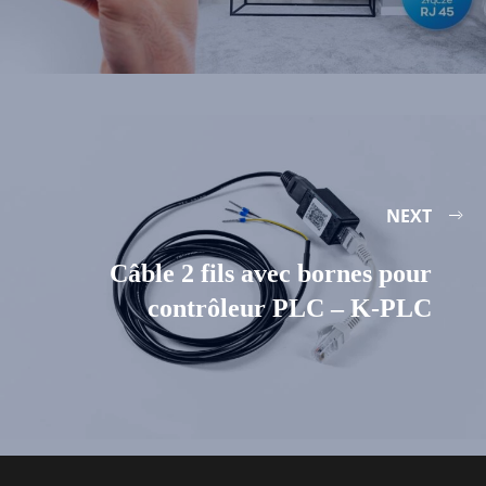
NEXT
Câble 2 fils avec bornes pour
contrôleur PLC – K-PLC