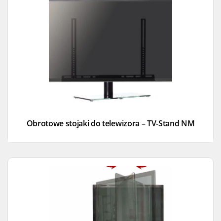
Obrotowe stojaki do telewizora – TV-Stand NM