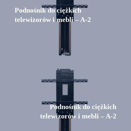
Podnośnik do ciężkich
telewizorów i mebli – A-2
Podnośnik do ciężkich
telewizorów i mebli – A-2