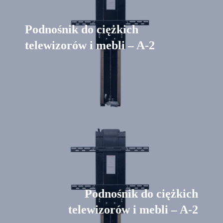
Podnośnik do ciężkich
telewizorów i mebli – A-2
Podnośnik do ciężkich
telewizorów i mebli – A-2