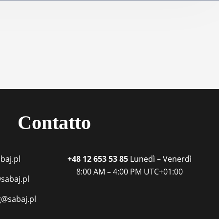
Supporti TV / Elettrici
A-2
K-Down​
In-Stan
In-Sta
F-stand
Contatto
T-Stand
baj.pl
+48 12 653 53 85
Lunedì – Venerdì
Uni-St
8:00 AM – 4:00 PM
UTC+01:00
sabaj.pl
g@sabaj.pl