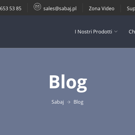
 653 53 85
sales@sabaj.pl
Zona Video
Sup
I Nostri Prodotti
Ch
TV Lifts
Blog
Supporti da So
Altri Prodotti
Sabaj
Blog
Accessori