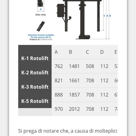
A
B
C
D
E
F
K-1 Rotolift
762
1481
508
112
530
10
K-2 Rotolift
821
1661
708
112
600
10
K-3 Rotolift
888
1857
708
112
670
10
K-5 Rotolift
970
2012
708
112
740
10
Si prega di notare che, a causa di molteplici