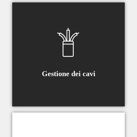
Sono incluse guide per cavi (tipo a
seconda del modello) per garantire
che il movimento sia fluido senza che i
cavi vengano estratti dalle loro prese.
Gestione dei cavi