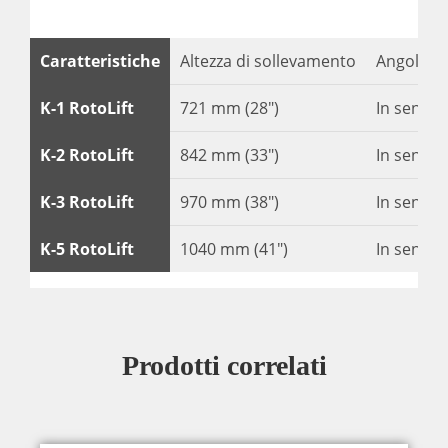
Caratteristiche
Altezza di sollevamento
Angolo di
K-1 RotoLift
721 mm (28″)
In senso 
K-2 RotoLift
842 mm (33″)
In senso 
K-3 RotoLift
970 mm (38″)
In senso 
K-5 RotoLift
1040 mm (41″)
In senso 
Prodotti correlati