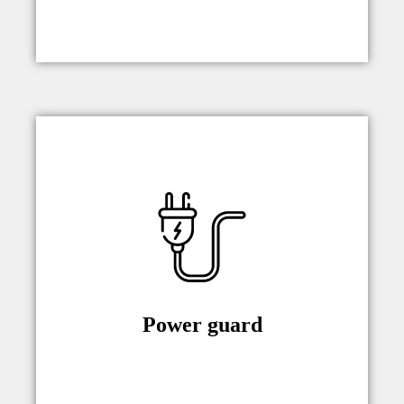
klapy mebla.
Sterownik posiada wbudowane
gniazdo zasilające. Dzięki systemowi
aktywnego pomiaru napięcia
sterownik jest w stanie odciąć
zasilanie ekranu – nie ma możliwości
schowania włączonego ekranu, co
mogłoby spowodować przegrzanie
Power guard
sprzętu. Funkcje można wyłączyć z
poziomu menu.