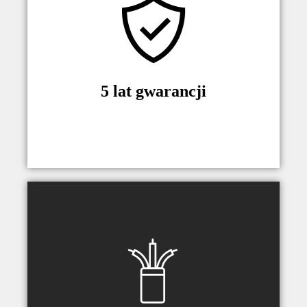
Jesteśmy pewni naszych produktów.
Dlatego, jako producent, na wszystkie
urządzenia oraz komponenty dajemy
5-letnią gwarancje.
5 lat gwarancji
Urządzenie wyposażone w
prowadnice kablowe oraz zaczepy