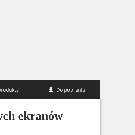
produkty
Do pobrania
ych ekranów