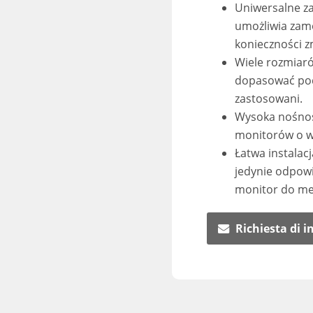
Uniwersalne za
umożliwia zam
konieczności 
Wiele rozmiaró
dopasować po
zastosowani.
Wysoka nośnoś
monitorów o w
Łatwa instala
jedynie odpowi
monitor do me
Richiesta di 