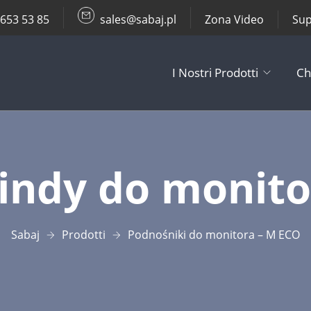
 653 53 85
sales@sabaj.pl
Zona Video
Sup
I Nostri Prodotti
Ch
TV Lifts
indy do monito
Supporti da So
Altri Prodotti
Sabaj
Prodotti
Podnośniki do monitora – M ECO
Accessori