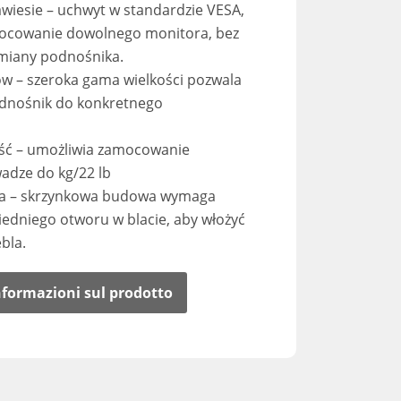
wiesie – uchwyt w standardzie VESA,
ocowanie dowolnego monitora, bez
zmiany podnośnika.
w – szeroka gama wielkości pozwala
dnośnik do konkretnego
ć – umożliwia zamocowanie
adze do kg/22 lb
cja – skrzynkowa budowa wymaga
edniego otworu w blacie, aby włożyć
bla.
informazioni sul prodotto