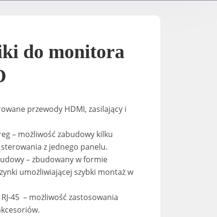
Supporti TV / Elettrici
A-2
K-Down​
In-Stan
ki do monitora
In-Sta
O
F-stand
growane przewody HDMI, zasilający i
reg – możliwość zabudowy kilku
T-Stand
sterowania z jednego panelu.
udowy – zbudowany w formie
Uni-St
rzynki umożliwiającej szybki montaż w
 RJ-45 – możliwość zastosowania
kcesoriów.