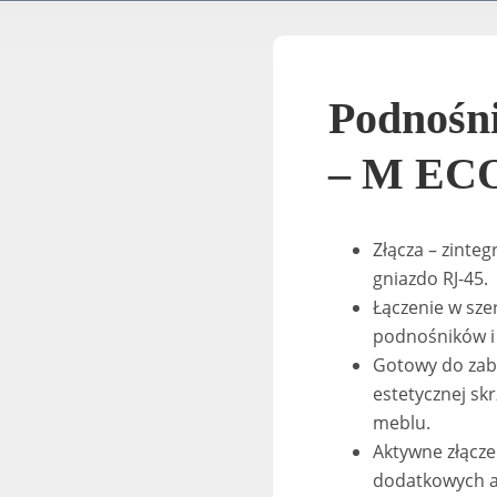
Podnośni
– M EC
Złącza – zinte
gniazdo RJ-45.
Łączenie w sze
podnośników i 
Gotowy do zab
estetycznej sk
meblu.
Aktywne złącze
dodatkowych a