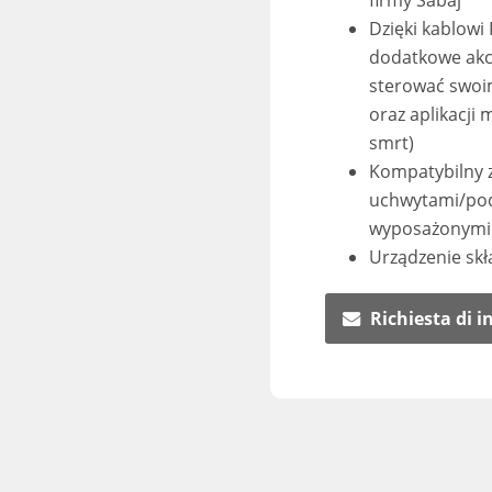
firmy Sabaj
Dzięki kablowi
dodatkowe akc
sterować swoi
oraz aplikacji
smrt)
Kompatybilny 
uchwytami/pod
wyposażonymi 
Urządzenie skła
Richiesta di 