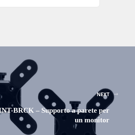
NEXT
NT-BRCK – Supporto a parete per
un monitor