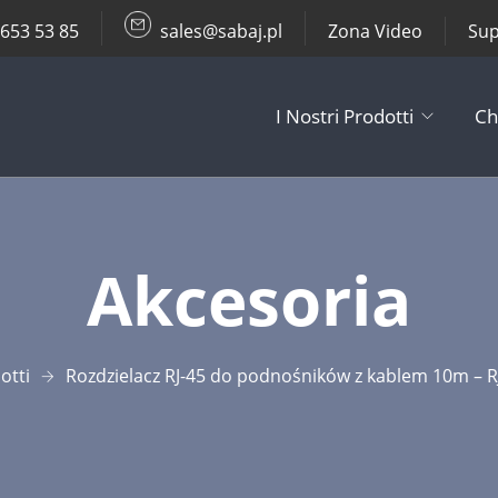
 653 53 85
sales@sabaj.pl
Zona Video
Sup
I Nostri Prodotti
Ch
TV Lifts
Akcesoria
Supporti da So
Altri Prodotti
otti
Rozdzielacz RJ-45 do podnośników z kablem 10m – RJ
Accessori