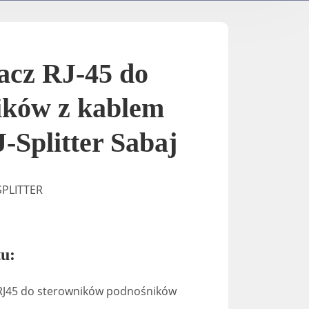
Supporti TV / Elettrici
A-2
K-Down​
In-Stan
acz RJ-45 do
In-Sta
ików z kablem
-Splitter Sabaj
F-stand
SPLITTER
T-Stand
Uni-St
u:
xRJ45 do sterowników podnośników