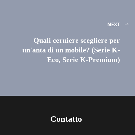
NEXT
Quali cerniere scegliere per
un'anta di un mobile? (Serie K-
Eco, Serie K-Premium)
Contatto