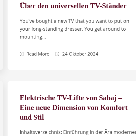
Über den universellen TV-Ständer
You’ve bought a new TV that you want to put on
your long-stan­ding dres­ser. You get aro­und to
moun­ting…
Read More
24 Oktober 2024
Elektrische TV-Lifte von Sabaj –
Eine neue Dimension von Komfort
und Stil
Inhaltsverzeichnis: Einführung In der Ära moderne