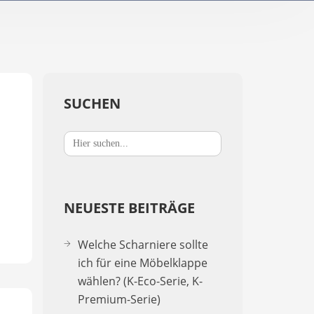
TV- / Elektrische Ständer
A-2
K-Down​
In-Stan
In-Sta
SUCHEN
Search
F-stand
for:
T-Stand
NEUESTE BEITRÄGE
Uni-St
Welche Scharniere sollte
ich für eine Möbelklappe
wählen? (K-Eco-Serie, K-
Premium-Serie)