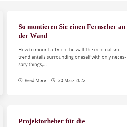
So montieren Sie einen Fernseher an
der Wand
How to mount a TV on the wall The mini­ma­lism
trend enta­ils sur­ro­un­ding one­self with only neces­
sary things,…
Read More
30 März 2022
Projektorheber für die