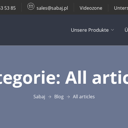
53 53 85
sales@sabaj.pl
Videozone
Unter
Unsere Produkte
Ü
TV Lifts
tegorie:
All arti
Decken- / Wa
Andere Produ
Sabaj
Blog
All articles
Zubehör