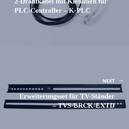
2-Drahtkabel mit Klemmen für
PLC-Controller – K-PLC
NEXT
Erweiterungsset für TV-Ständer
– TVS-BRCK-EXTD