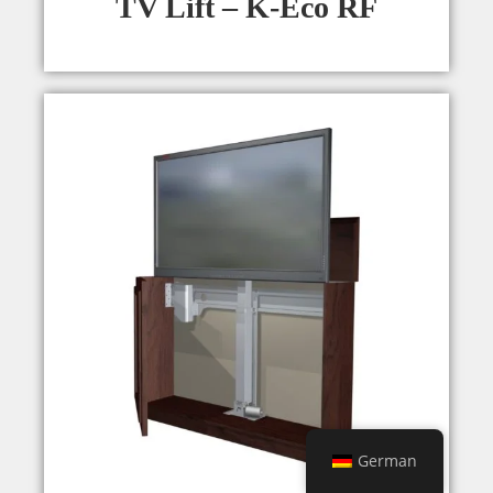
TV Lift – K-Eco RF
German