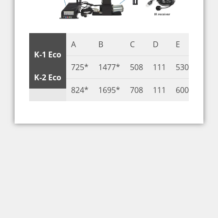
A
B
C
D
E
F
K-1 Eco
725*
1477*
508
111
530
100-
K-2 Eco
824*
1695*
708
111
600
100-