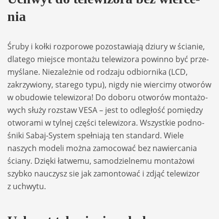
nia
Śruby i kołki roz­po­rowe pozo­sta­wiają dziury w ścia­nie,
dla­tego miej­sce mon­tażu tele­wi­zora powinno być prze­
my­ślane. Nie­za­leż­nie od rodzaju odbior­nika (LCD,
zakrzy­wiony, sta­rego typu), ni­gdy nie wier­cimy otwo­rów
w obu­do­wie tele­wi­zora! Do doboru otwo­rów mon­ta­żo­
wych służy roz­staw VESA – jest to odle­głość pomię­dzy
otwo­rami w tyl­nej czę­ści tele­wi­zora. Wszyst­kie podno­
śniki Sabaj-System speł­niają ten stan­dard. Wiele
naszych modeli można zamo­co­wać bez nawier­ca­nia
ściany. Dzięki łatwemu, samo­dziel­nemu mon­ta­żowi
szybko nauczysz sie jak zamon­to­wać i zdjąć tele­wi­zor
z uchwytu.