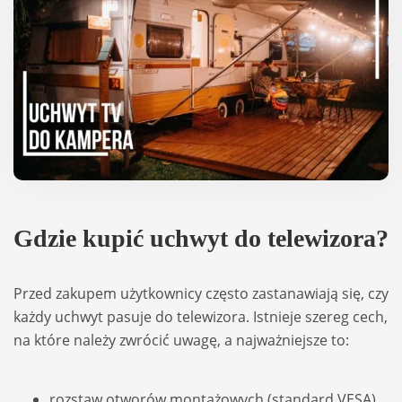
Gdzie kupić uchwyt do tele­wi­zora?
Przed zaku­pem użyt­kow­nicy czę­sto zasta­na­wiają się, czy
każdy uchwyt pasuje do tele­wi­zora. Ist­nieje sze­reg cech,
na które należy zwró­cić uwagę, a naj­waż­niej­sze to:
roz­staw otwo­rów mon­ta­żo­wych (stan­dard VESA)