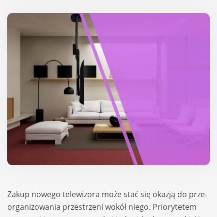
Zakup nowego tele­wi­zora może stać się oka­zją do prze­
or­ga­ni­zo­wa­nia prze­strzeni wokół niego. Prio­ry­te­tem