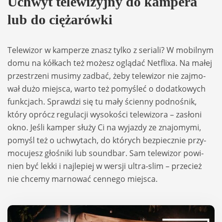
Uch­wyt tele­wi­zyjny do kam­pera
lub do cię­ża­rówki
Tele­wi­zor w kam­pe­rze znasz tylko z seriali? W mobil­nym
domu na kół­kach też możesz oglą­dać Net­flixa. Na małej
prze­strzeni musimy zadbać, żeby tele­wi­zor nie zaj­mo­
wał dużo miej­sca, warto też pomy­śleć o dodat­ko­wych
funk­cjach. Spraw­dzi się tu mały ścienny podno­śnik,
który oprócz regu­la­cji wyso­ko­ści tele­wi­zora – zasłoni
okno. Jeśli kam­per służy Ci na wyjazdy ze zna­jo­mymi,
pomyśl też o uchwy­tach, do któ­rych bez­piecz­nie przy­
mo­cu­jesz gło­śniki lub sound­bar. Sam tele­wi­zor powi­
nien być lekki i naj­le­piej w wer­sji ultra-slim – prze­cież
nie chcemy mar­no­wać cen­nego miej­sca.