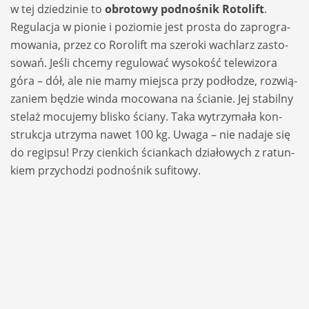
w tej dzie­dzi­nie to
obro­towy podno­śnik Roto­lift
.
Regu­la­cja w pio­nie i pozio­mie jest pro­sta do zapro­gra­
mo­wa­nia, przez co Roro­lift ma sze­roki wachlarz zasto­
so­wań. Jeśli chcemy regu­lo­wać wyso­kość tele­wi­zora
góra – dół, ale nie mamy miej­sca przy podło­dze, roz­wią­
za­niem będzie winda moco­wana na ścia­nie. Jej sta­bilny
ste­laż mocu­jemy bli­sko ściany. Taka wytrzy­mała kon­
struk­cja utrzyma nawet 100 kg. Uwaga – nie nadaje się
do regipsu! Przy cien­kich ścian­kach dzia­ło­wych z ratun­
kiem przy­cho­dzi podno­śnik sufi­towy.