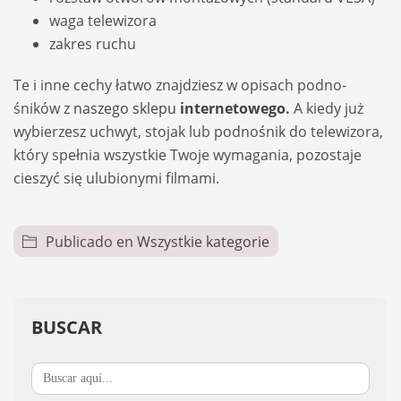
waga tele­wi­zora
zakres ruchu
Te i inne cechy łatwo znaj­dziesz w opi­sach podno­
śników z
naszego sklepu
inter­ne­to­wego
.
A kiedy już
wybie­rzesz uchwyt, sto­jak lub podno­śnik do tele­wi­zora,
który speł­nia wszyst­kie Twoje wyma­ga­nia, pozo­staje
cie­szyć się ulu­bio­nymi fil­mami.
Publicado en
Wszystkie kategorie
BUSCAR
Buscar: