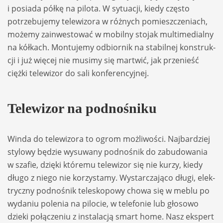
i posiada półkę na pilota. W sytu­acji, kiedy czę­sto
potrze­bu­jemy tele­wi­zora w róż­nych pomiesz­cze­niach,
możemy zain­we­sto­wać w mobilny sto­jak mul­ti­me­dialny
na kół­kach. Mon­tu­jemy odbior­nik na sta­bil­nej kon­struk­
cji i już wię­cej nie musimy się mar­twić, jak prze­nieść
ciężki tele­wi­zor do sali kon­fe­ren­cyj­nej.
Tele­wi­zor na podno­śniku
Winda do tele­wi­zora to ogrom moż­li­wo­ści. Naj­bar­dziej
sty­lowy będzie wysu­wany podno­śnik do zabu­do­wa­nia
w sza­fie, dzięki któ­remu tele­wi­zor się nie kurzy, kiedy
długo z niego nie korzy­stamy. Wystar­cza­jąco długi, elek­
tryczny podno­śnik tele­sko­powy chowa się w meblu po
wyda­niu pole­nia na pilo­cie, w tele­fo­nie lub gło­sowo
dzieki połą­cze­niu z insta­la­cją smart home. Nasz eks­pert