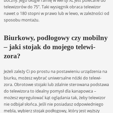
boczny. Jego dłu­gie ramię w wer­sji XL jest pole­cane do
tele­wi­zorów do 75”. Taki wysię­gnik obraca tele­wi­zor
nawet o 180 stopni w prawo lub w lewo, w zależ­no­ści od
spo­sobu mon­tażu.
Biur­kowy, podło­gowy czy mobilny
– jaki sto­jak do mojego tele­wi­
zora?
Jeżeli zależy Ci po pro­stu na posta­wie­niu urzą­dze­nia na
biurku, możesz wybrać uni­wer­salne nóżki do tele­wi­
zora. Obro­towe sto­jaki lub zdal­nie ste­ro­wana pod­stawa
do tele­wi­zora to ide­alny pomysł dla kana­powca –
możesz wyre­gu­lo­wać kąt oglą­da­nia tak, żeby tele­wi­zor
nie odbi­jał słońca. Jeśli nie posia­dasz odpo­wied­niego
mebla, wybierz sto­jak podło­gowy, który jest wyż­szy