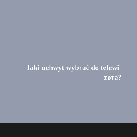
Jaki uchwyt wybrać do tele­wi­
zora?