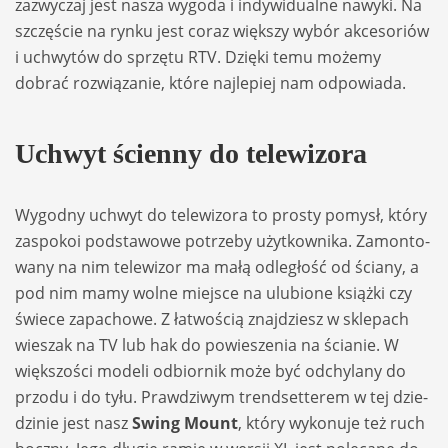
zazwy­czaj jest nasza wygoda i indy­wi­du­alne nawyki. Na
szczę­ście na rynku jest coraz więk­szy wybór akce­so­riów
i uchwy­tów do sprzętu RTV. Dzięki temu możemy
dobrać roz­wią­za­nie, które naj­le­piej nam odpo­wiada.
Uch­wyt ścienny do tele­wi­zora
Wygodny uchwyt do tele­wi­zora to pro­sty pomysł, który
zaspo­koi pod­sta­wowe potrzeby użyt­kow­nika. Zamon­to­
wany na nim tele­wi­zor ma małą odle­głość od ściany, a
pod nim mamy wolne miej­sce na ulu­bione książki czy
świece zapa­chowe. Z łatwo­ścią znaj­dziesz w skle­pach
wie­szak na TV lub hak do powie­sze­nia na ścia­nie. W
więk­szo­ści modeli odbior­nik może być odchy­lany do
przodu i do tyłu. Praw­dzi­wym trend­set­te­rem w tej dzie­
dzi­nie jest nasz
Swing Mount
, który wyko­nuje też ruch