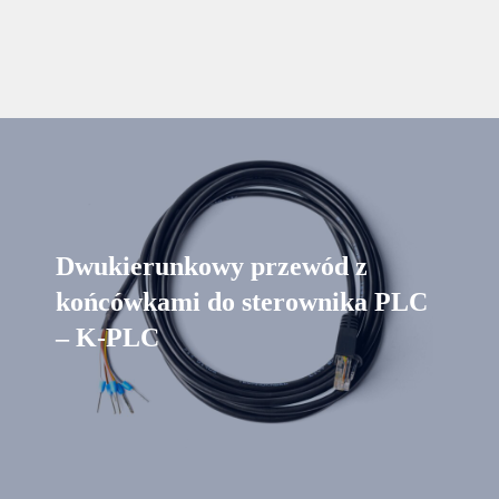
Dwukierunkowy przewód z
końcówkami do sterownika PLC
– K-PLC