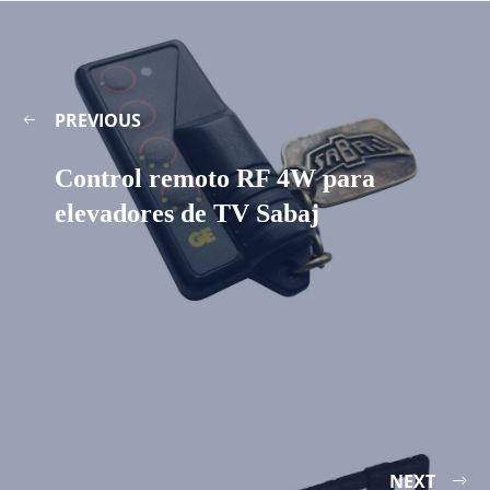
PREVIOUS
Control remoto RF 4W para
elevadores de TV Sabaj
NEXT