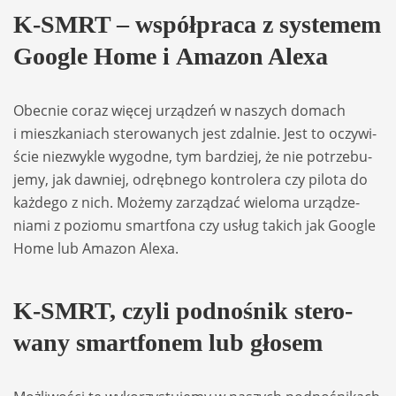
K-SMRT – współ­praca z sys­te­mem
Google Home i Ama­zon Alexa
Obec­nie coraz wię­cej urzą­dzeń w naszych domach
i miesz­ka­niach ste­ro­wa­nych jest zdal­nie. Jest to oczy­wi­
ście nie­zwy­kle wygodne, tym bar­dziej, że nie potrze­bu­
jemy, jak daw­niej, odręb­nego kon­tro­lera czy pilota do
każ­dego z nich. Możemy zarzą­dzać wie­loma urzą­dze­
niami z poziomu smart­fona czy usług takich jak Google
Home lub Ama­zon Alexa.
K-SMRT, czyli podno­śnik ste­ro­
wany smart­fo­nem lub gło­sem