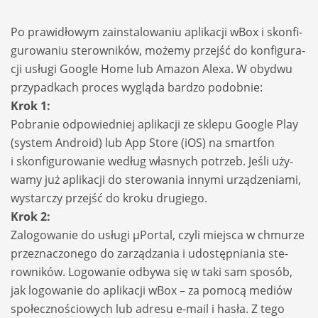
Po pra­wi­dło­wym zain­sta­lo­wa­niu apli­ka­cji wBox i skon­fi­
gu­ro­wa­niu ste­row­ników, możemy przejść do kon­fi­gu­ra­
cji usługi Google Home lub Ama­zon Alexa. W oby­dwu
przy­pad­kach pro­ces wygląda bar­dzo podob­nie:
Krok 1:
Pobra­nie odpo­wied­niej apli­ka­cji ze sklepu Google Play
(sys­tem Android) lub App Store (iOS) na smart­fon
i skon­fi­gu­ro­wa­nie według wła­snych potrzeb. Jeśli uży­
wamy już apli­ka­cji do ste­ro­wa­nia innymi urzą­dze­niami,
wystar­czy przejść do kroku dru­giego.
Krok 2:
Zalo­go­wa­nie do usługi µPor­tal, czyli miej­sca w chmu­rze
prze­zna­czonego do zarzą­dza­nia i udo­stęp­nia­nia ste­
row­ników. Logo­wa­nie odbywa się w taki sam spo­sób,
jak logo­wa­nie do apli­ka­cji wBox – za pomocą mediów
spo­łecz­no­ścio­wych lub adresu e-mail i hasła. Z tego