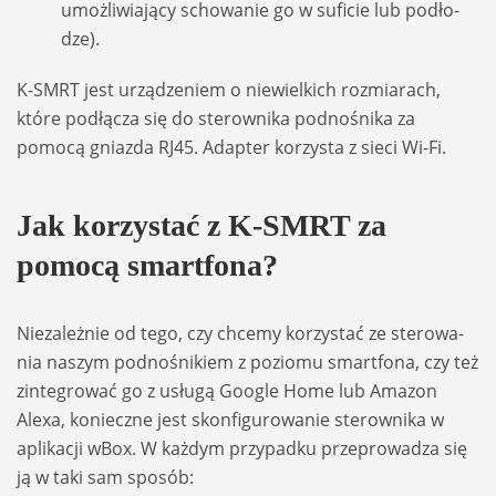
umoż­li­wia­jący scho­wa­nie go w sufi­cie lub podło­
dze).
K-SMRT jest urzą­dze­niem o nie­wiel­kich roz­mia­rach,
które podłą­cza się do ste­row­nika podno­śnika za
pomocą gniazda RJ45. Adap­ter korzy­sta z sieci Wi-Fi.
Jak korzy­stać z K-SMRT za
pomocą smart­fona?
Nie­za­leż­nie od tego, czy chcemy korzy­stać ze ste­ro­wa­
nia naszym podno­śnikiem z poziomu smart­fona, czy też
zin­te­gro­wać go z usługą Google Home lub Ama­zon
Alexa, konieczne jest skon­fi­gu­ro­wa­nie ste­row­nika w
apli­ka­cji wBox. W każ­dym przy­padku prze­pro­wa­dza się
ją w taki sam spo­sób: