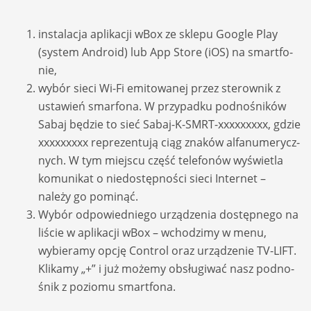
insta­la­cja apli­ka­cji wBox ze sklepu Google Play
(sys­tem Android) lub App Store (iOS) na smart­fo­
nie,
wybór sieci Wi-Fi emi­to­wa­nej przez ste­row­nik z
usta­wień smar­fona. W przy­padku podno­śników
Sabaj będzie to sieć Sabaj-K-SMRT-xxxxxxxxx, gdzie
xxxxxxxxx repre­zen­tują ciąg zna­ków alfa­nu­me­rycz­
nych. W tym miej­scu część tele­fo­nów wyświe­tla
komu­ni­kat o nie­do­stęp­no­ści sieci Inter­net –
należy go pomi­nąć.
Wybór odpo­wied­niego urzą­dze­nia dostęp­nego na
liście w apli­ka­cji wBox – wcho­dzimy w menu,
wybie­ramy opcję Con­trol oraz urzą­dze­nie TV-LIFT.
Kli­kamy „+” i już możemy obsłu­gi­wać nasz podno­
śnik z poziomu smart­fona.