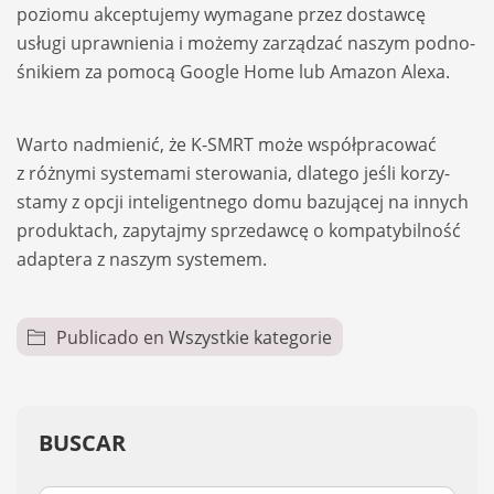
poziomu akcep­tu­jemy wyma­gane przez dostawcę
usługi upraw­nie­nia i możemy zarzą­dzać naszym podno­
śnikiem za pomocą Google Home lub Ama­zon Alexa.
Warto nadmie­nić, że K-SMRT może współ­pra­co­wać
z róż­nymi sys­temami ste­ro­wa­nia, dla­tego jeśli korzy­
stamy z opcji inte­li­gent­nego domu bazu­ją­cej na innych
pro­duk­tach, zapy­tajmy sprze­dawcę o kom­pa­ty­bil­ność
adap­tera z naszym sys­te­mem.
Publicado en
Wszystkie kategorie
BUSCAR
Buscar: