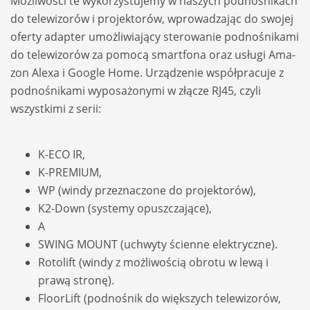
Moż­li­wo­ści te wyko­rzy­stu­jemy w naszych podno­śnikach
do tele­wi­zo­rów i pro­jek­to­rów, wpro­wa­dza­jąc do swo­jej
oferty adap­ter umoż­li­wia­jący ste­ro­wa­nie podno­śnikami
do tele­wi­zo­rów za pomocą smart­fona oraz usługi Ama­
zon Alexa i Google Home. Urzą­dze­nie współ­pra­cuje z
podno­śnikami wypo­sa­żo­nymi w złą­cze RJ45, czyli
wszyst­kimi z serii:
K-ECO IR,
K-PREMIUM,
WP (windy prze­zna­czone do pro­jek­to­rów),
K2-Down (sys­temy opusz­cza­jące),
A
SWING MOUNT (uchwyty ścienne elek­tryczne).
Roto­lift (windy z moż­li­wo­ścią obrotu w lewą i
prawą stronę).
Flo­orLift (podno­śnik do więk­szych tele­wi­zo­rów,