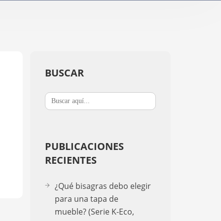
Soportes para TV / Eléctricos
A-2
K-Down​
In-Stan
In-Sta
BUSCAR
Buscar:
F-stand
T-Stand
PUBLICACIONES
RECIENTES
Uni-St
¿Qué bisagras debo elegir
para una tapa de
mueble? (Serie K-Eco,