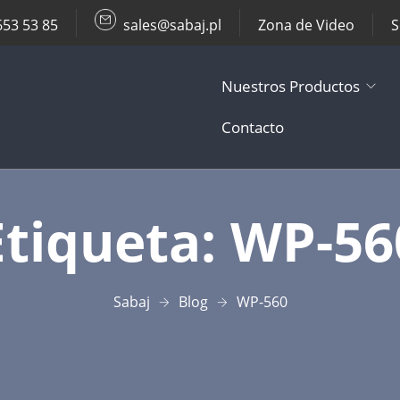
653 53 85
sales@sabaj.pl
Zona de Video
S
Nuestros Productos
Contacto
TV Lifts
Etiqueta:
WP-56
Soportes de T
Otros Product
Sabaj
Blog
WP-560
Accesorios