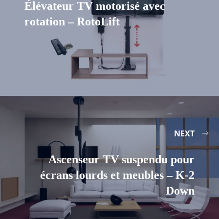
Élévateur TV motorisé avec
rotation – RotoLift
NEXT
Ascenseur TV suspendu pour
écrans lourds et meubles – K-2
Down