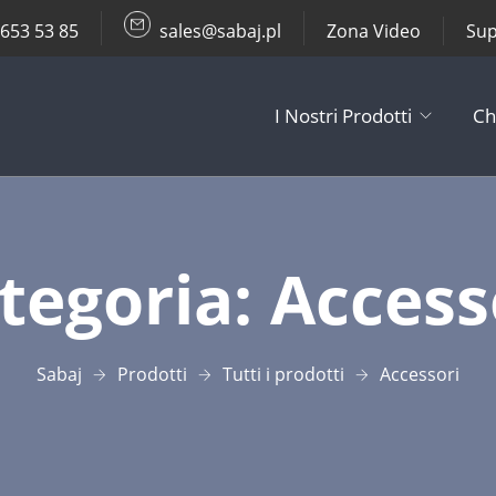
 653 53 85
sales@sabaj.pl
Zona Video
Sup
I Nostri Prodotti
Ch
TV Lifts
tegoria:
Access
Supporti da So
Altri Prodotti
Sabaj
Prodotti
Tutti i prodotti
Accessori
Accessori