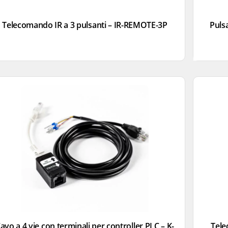
Telecomando IR a 3 pulsanti – IR-REMOTE-3P
Pulsa
avo a 4 vie con terminali per controller PLC – K-
Tele