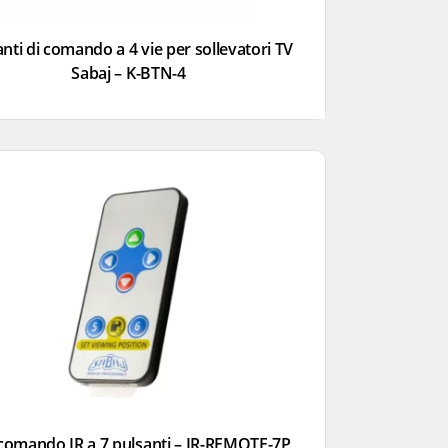
nti di comando a 4 vie per sollevatori TV
Sabaj – K-BTN-4
comando IR a 7 pulsanti – IR-REMOTE-7P