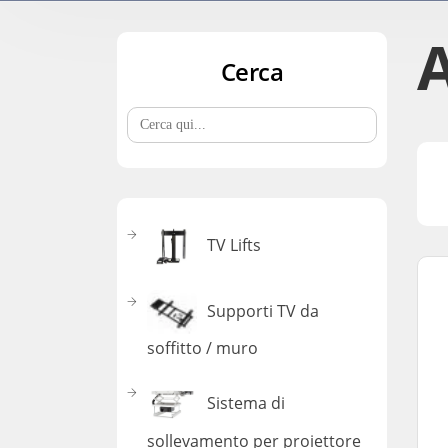
Cerca
Search
for:
TV Lifts
Supporti TV da
soffitto / muro
Sistema di
sollevamento per proiettore