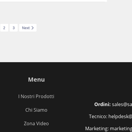
2
3
Next
Menu
I Nostri Prodotti
Ordini:
sales@sa
Chi Siamo
Tecnico: helpdesk@
Zona Video
Marketing: marketin