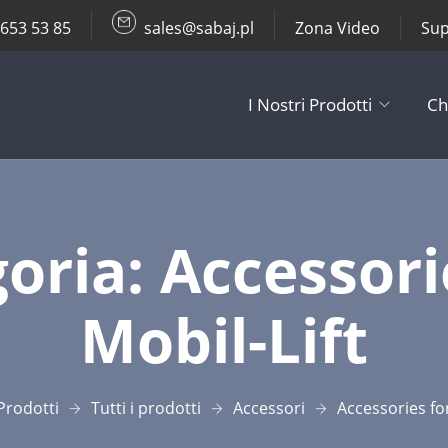
 653 53 85
sales@sabaj.pl
Zona Video
Sup
I Nostri Prodotti
Ch
TV Lifts
oria:
Accessorie
Supporti da So
Mobil-Lift
Altri Prodotti
Accessori
Prodotti
Tutti i prodotti
Accessori
Accessories​ fo