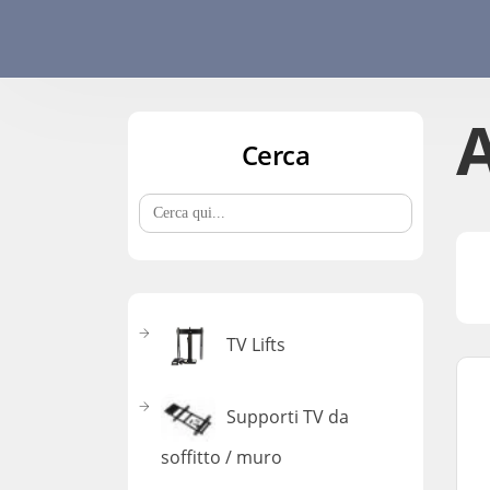
A
Cerca
Search
for:
TV Lifts
Supporti TV da
soffitto / muro