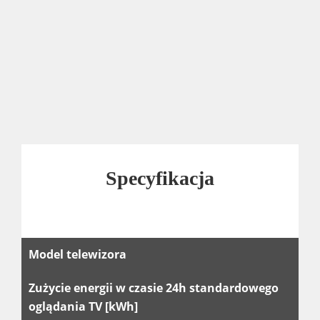
Specyfikacja
Model telewizora
Te
Zużycie energii w czasie 24h standardowego
2.
oglądania TV [kWh]