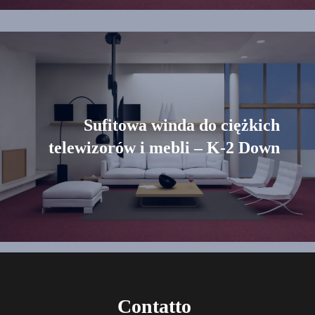
Sufitowa winda do ciężkich
telewizorów i mebli – K-2 Down
Contatto