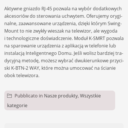
Aktywne gniazdo RJ-45 pozwala na wybór dodat­ko­wych
akce­so­riów do ste­ro­wa­nia uchwy­tem. Ofe­ru­jemy ory­gi­
nalne, zaawan­so­wane urzą­dze­nia, dzięki któ­rym Swing-
Mount to nie zwy­kły wie­szak na tele­wi­zor, ale wygoda
i tech­no­lo­giczne doświad­cze­nie.
Moduł K-SMRT
pozwala
na spa­ro­wa­nie urzą­dze­nia z apli­ka­cją w tele­fo­nie lub
insta­la­cją Inte­li­gent­nego Domu. Jeśli wolisz bar­dziej tra­
dy­cyjną metodę, możesz wybrać dwu­kie­run­kowe przy­ci­
ski K-BTN-2 WAY, które można umo­co­wać na ścia­nie
obok tele­wi­zora.
Pubblicato in
Nasze produkty
,
Wszystkie
kategorie