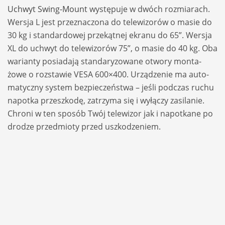
Uch­wyt Swing-Mount
wystę­puje w dwóch roz­mia­rach.
Wer­sja L jest prze­zna­czona do tele­wi­zorów o masie do
30 kg i stan­dar­do­wej prze­kąt­nej ekranu do 65”. Wer­sja
XL do uchwyt do tele­wi­zorów 75”, o masie do 40 kg. Oba
warianty posia­dają stan­da­ry­zo­wane otwory mon­ta­
żowe o roz­stawie VESA 600×400. Urzą­dze­nie ma auto­
ma­tyczny sys­tem bez­pie­czeń­stwa – jeśli pod­czas ruchu
napo­tka prze­szkodę, zatrzyma się i wyłą­czy zasi­la­nie.
Chroni w ten spo­sób Twój tele­wi­zor jak i napo­tkane po
dro­dze przedmioty przed uszko­dze­niem.