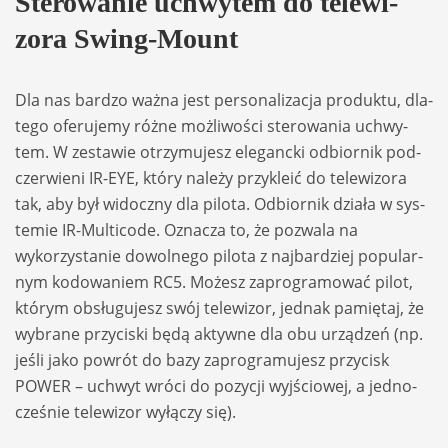
Ste­ro­wa­nie uchwy­tem do tele­wi­
zora Swing-Mount
Dla nas bar­dzo ważna jest per­so­na­li­za­cja pro­duktu, dla­
tego ofe­ru­jemy różne moż­li­wo­ści ste­ro­wa­nia uchwy­
tem. W zesta­wie otrzy­mu­jesz ele­gancki odbior­nik pod­
czer­wieni IR-EYE, który należy przy­kleić do tele­wi­zora
tak, aby był widoczny dla pilota. Odbior­nik działa w sys­
temie IR-Mul­ti­code. Ozna­cza to, że pozwala na
wykorzysta­nie dowol­nego pilota z naj­bar­dziej popu­lar­
nym kodo­wa­niem RC5. Możesz zapro­gra­mo­wać pilot,
któ­rym obsłu­gu­jesz swój tele­wi­zor, jed­nak pamię­taj, że
wybrane przy­ci­ski będą aktywne dla obu urzą­dzeń (np.
jeśli jako powrót do bazy zapro­gra­mu­jesz przy­cisk
POWER – uchwyt wróci do pozy­cji wyj­ścio­wej, a jed­no­
cze­śnie tele­wi­zor wyłą­czy się).