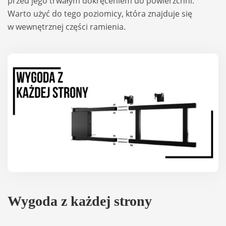
przed jego trwa­łym dokrę­ce­niem do powierzchni.
Warto użyć do tego pozio­micy, która znaj­duje się
w wewnętrz­nej czę­ści ramie­nia.
Wygoda z każ­dej strony