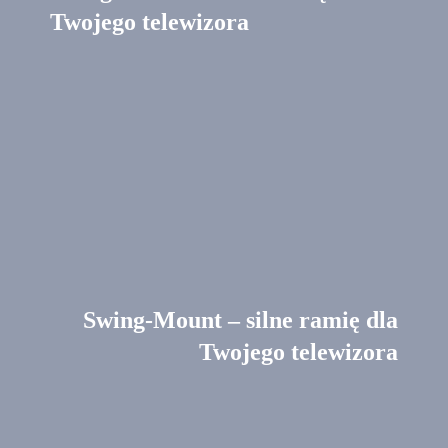
Two­jego tele­wi­zora
Swing-Mount – silne ramię dla
Two­jego tele­wi­zora