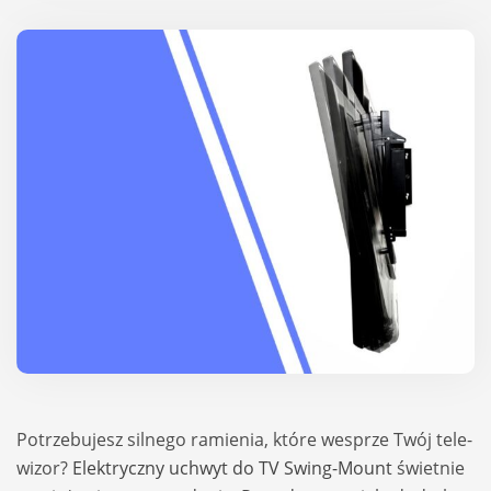
Potrze­bu­jesz sil­nego ramie­nia, które wes­prze Twój tele­
wi­zor?
Elek­tryczny uchwyt do TV Swing-Mount
świet­nie