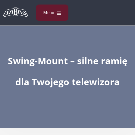
Swing-Mount – silne ramię
dla Two­jego tele­wi­zora