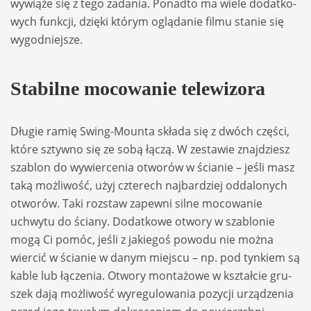
wywiąże się z tego zada­nia. Ponadto ma wiele dodat­ko­
wych funk­cji, dzięki któ­rym oglą­da­nie filmu sta­nie się
wygod­niej­sze.
Sta­bilne moco­wa­nie tele­wi­zora
Dłu­gie ramię Swing-Mounta składa się z dwóch czę­ści,
które sztywno się ze sobą łączą. W zesta­wie znaj­dziesz
sza­blon do wywier­ce­nia otwo­rów w ścia­nie – jeśli masz
taką moż­li­wość, użyj czte­rech naj­bar­dziej odda­lo­nych
otwo­rów. Taki roz­staw zapewni silne moco­wa­nie
uchwytu do ściany. Dodat­kowe otwory w sza­blonie
mogą Ci pomóc, jeśli z jakie­goś powodu nie można
wier­cić w ścia­nie w danym miej­scu – np. pod tyn­kiem są
kable lub łącze­nia. Otwory mon­ta­żowe w kształ­cie gru­
szek dają moż­li­wość wyre­gu­lo­wa­nia pozy­cji urzą­dze­nia