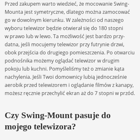
Przed zaku­pem warto wie­dzieć, że moco­wa­nie Swing-
Mounta jest syme­tryczne, dla­tego można zamo­co­wać
go w dowol­nym kie­runku. W zależ­no­ści od naszego
wyboru tele­wi­zor będzie otwie­rał się do 180 stopni
w prawo lub w lewo. Ta moż­li­wość jest bar­dzo przy­
datna, jeśli mocu­jemy tele­wi­zor przy futry­nie drzwi,
obok przej­ścia do dru­giego pomiesz­cze­nia. Po otwar­ciu
podno­śnika możemy oglą­dać tele­wi­zor w dru­gim
pokoju lub kuchni. Pomy­śle­li­śmy też o zmia­nie kąta
nachy­le­nia. Jeśli Twoi domow­nicy lubią jed­no­cze­śnie
aero­bik przed tele­wi­zorem i oglą­da­nie fil­mów z kanapy,
możesz ręcz­nie prze­chy­lić ekran aż do 7 stopni w przód.
Czy Swing-Mount pasuje do
mojego tele­wi­zora?