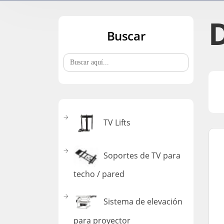
Buscar
Buscar:
TV Lifts
Soportes de TV para
techo / pared
Sistema de elevación
para proyector