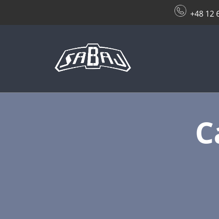
+48 12 
C