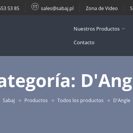
653 53 85
sales@sabaj.pl
Zona de Video
S
Nuestros Productos
Contacto
TV Lifts
ategoría:
D'Ang
Soportes de T
Otros Product
Sabaj
Productos
Todos los productos
D'Angle
Accesorios