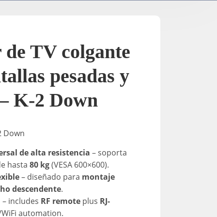
Soportes para TV / Eléctricos
A-2
K-Down​
In-Stan
 de TV colgante
In-Sta
tallas pesadas y
 – K-2 Down
F-stand
2 Down
T-Stand
rsal de alta resistencia
– soporta
de hasta
80 kg
(VESA 600×600).
Uni-St
exible
– diseñado para
montaje
cho descendente
.
l
– includes
RF remote
plus
RJ-
/WiFi automation.