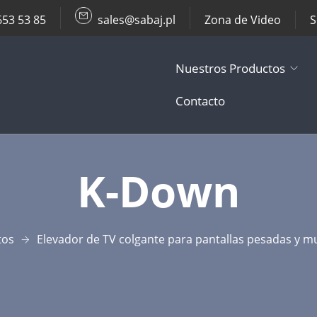
653 53 85
sales@sabaj.pl
Zona de Video
S
Nuestros Productos
Contacto
TV Lifts
K-Down​
Soportes de T
Otros Product
tos
Elevador de TV colgante para pantallas pesadas y m
Accesorios