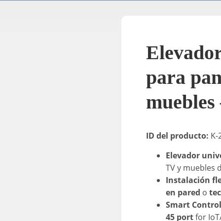
Elevador
para pan
muebles
ID del producto:
K-
Elevador unive
TV y muebles 
Instalación fl
en pared
o
te
Smart Contro
45 port
for IoT