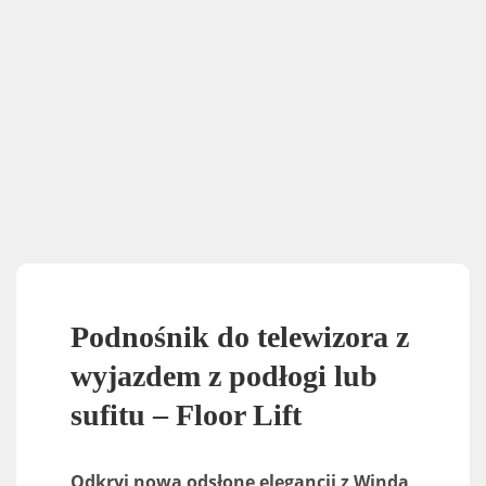
Podnośnik do telewizora z
wyjazdem z podłogi lub
sufitu – Floor Lift
Odkryj nową odsłonę elegancji z Windą