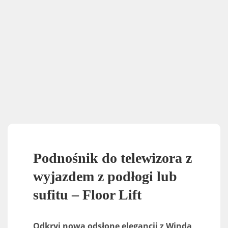
Podnośnik do telewizora z
wyjazdem z podłogi lub
sufitu – Floor Lift
Odkryj nową odsłonę elegancji z Windą