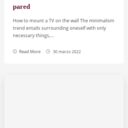
pared
How to mount a TV on the wall The mini­ma­lism
trend enta­ils sur­ro­un­ding one­self with only
neces­sary things,…
Read More
30 marzo 2022