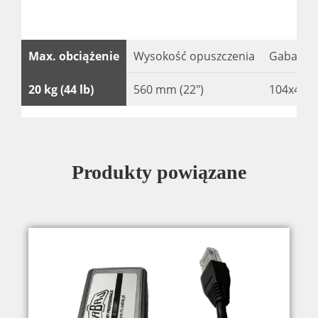
Max. obciążenie
Wysokość opuszczenia
Gabaryt 
20 kg (44 lb)
560 mm (22″)
104x450x
Produkty powiązane