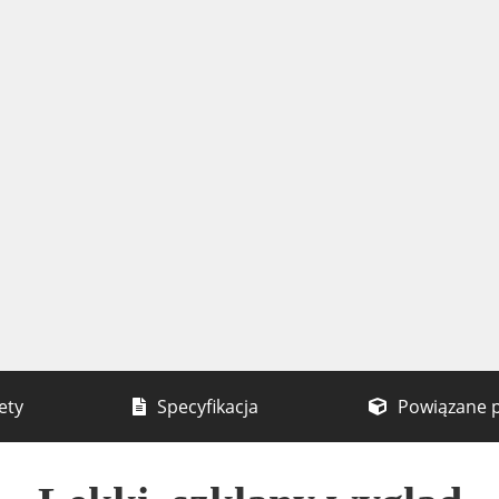
ety
Specyfikacja
Powiązane 