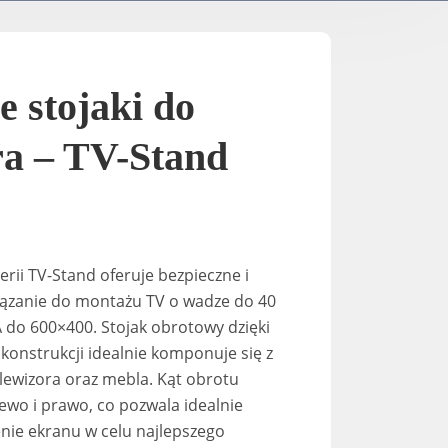
TV Stands / Motorised​
A-2
K-Down​
In-Stan
 stojaki do
In-Sta
ra – TV-Stand
F-stand
erii TV-Stand oferuje
bezpieczne
i
T-Stand
iązanie do montażu
TV
o wadze do
4
0
A
do 6
00×400
. Stojak obrotowy dzięki
Uni-St
j konstrukcji idealnie komponuje się z
ewizora oraz mebla. Kąt obrotu
lewo i prawo, co pozwala idealnie
nie ekranu w celu najlepszego