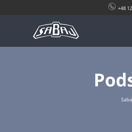
+48 12
Pods
Saba