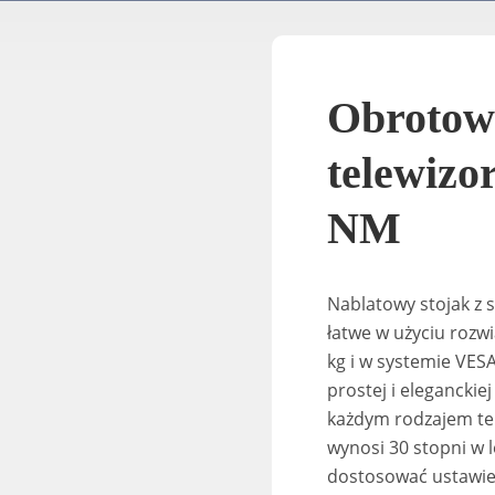
Obrotowe
telewizo
NM
Nablatowy stojak z s
łatwe w użyciu
rozw
kg i
w systemie
VES
prostej i eleganckie
każdym rodzajem tel
wynosi 30 stopni w 
dostosować ustawie