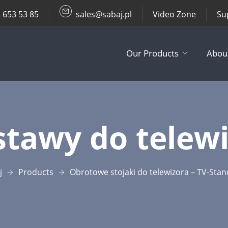
 653 53 85
sales@sabaj.pl
Video Zone
Su
Our Products
Abou
TV Lifts
tawy do telew
Ceiling / Wall
Other Produc
j
Products
Obrotowe stojaki do telewizora – TV-Sta
Accessories