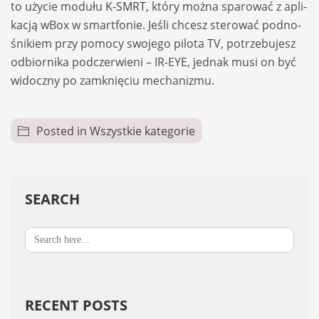
to uży­cie modułu
K-SMRT
, który można spa­ro­wać z apli­
ka­cją wBox w smart­fo­nie. Jeśli chcesz ste­ro­wać podno­
śnikiem przy pomocy swo­jego pilota TV, potrze­bu­jesz
odbior­nika pod­czer­wieni – IR-EYE, jed­nak musi on być
widoczny po zamknię­ciu mecha­ni­zmu.
Posted in
Wszystkie kategorie
SEARCH
Search
for:
RECENT POSTS