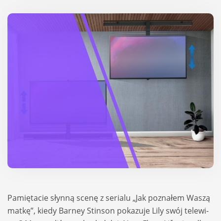
Pamię­ta­cie słynną scenę z serialu „Jak pozna­łem Waszą
matkę”, kiedy Bar­ney Stin­son poka­zuje Lily swój tele­wi­