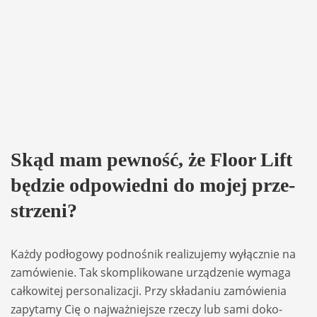
Skąd mam pew­ność, że Floor Lift
będzie odpo­wiedni do mojej prze­
strzeni?
Każdy podło­gowy podno­śnik reali­zu­jemy wyłącz­nie na
zamó­wie­nie. Tak skom­pli­ko­wane urzą­dze­nie wymaga
cał­ko­wi­tej per­so­na­li­za­cji. Przy skła­da­niu zamó­wie­nia
zapy­tamy Cię o naj­waż­niej­sze rze­czy lub sami doko­