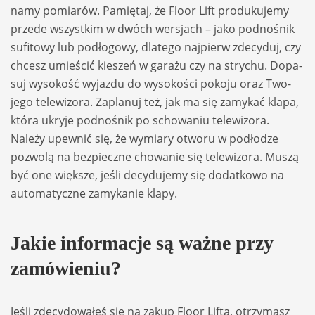
namy pomia­rów. Pamię­taj, że Floor Lift pro­du­ku­jemy
przede wszyst­kim w dwóch wer­sjach – jako podno­śnik
sufi­towy lub podło­gowy, dla­tego naj­pierw zde­cy­duj, czy
chcesz umie­ścić kie­szeń w garażu czy na stry­chu. Dopa­
suj wyso­kość wyjazdu do wyso­ko­ści pokoju oraz Two­
jego tele­wi­zora. Zapla­nuj też, jak ma się zamy­kać klapa,
która ukryje podno­śnik po scho­wa­niu tele­wi­zora.
Należy upew­nić się, że wymiary otworu w podło­dze
pozwolą na bez­pieczne cho­wa­nie się tele­wi­zora. Muszą
być one więk­sze, jeśli decy­du­jemy się dodat­kowo na
auto­ma­tyczne zamy­ka­nie klapy.
Jakie infor­ma­cje są ważne przy
zamó­wie­niu?
Jeśli zde­cy­do­wa­łeś się na zakup Floor Lifta, otrzy­masz