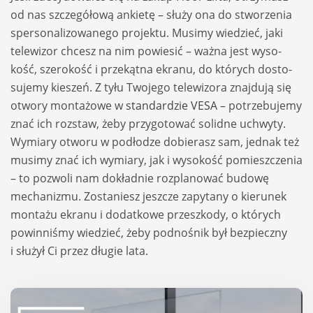
od nas szcze­gó­łową ankietę – służy ona do stwo­rze­nia
sper­so­na­li­zo­wa­nego pro­jektu. Musimy wie­dzieć, jaki
tele­wi­zor chcesz na nim powie­sić – ważna jest wyso­
kość, sze­ro­kość i prze­kątna ekranu, do któ­rych dosto­
su­jemy kie­szeń. Z tyłu Two­jego tele­wi­zora znaj­dują się
otwory mon­ta­żowe w
stan­dar­dzie VESA
– potrze­bu­jemy
znać ich roz­staw, żeby przy­go­to­wać solidne uchwyty.
Wymiary otworu w podło­dze dobie­rasz sam, jed­nak też
musimy znać ich wymiary, jak i wyso­kość pomiesz­cze­nia
– to pozwoli nam dokład­nie roz­pla­no­wać budowę
mecha­ni­zmu. Zosta­niesz jesz­cze zapy­tany o kie­ru­nek
mon­tażu ekranu i dodat­kowe prze­szkody, o któ­rych
powin­ni­śmy wie­dzieć, żeby podno­śnik był bez­pieczny
i słu­żył Ci przez dłu­gie lata.