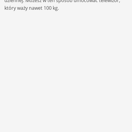
dzien­nej. Możesz w ten spo­sób umo­co­wać tele­wi­zor,
który waży nawet 100 kg.