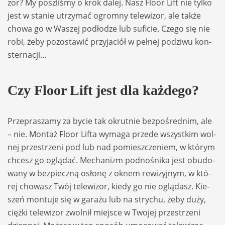
zor? My poszli­śmy o krok dalej. Nasz Floor Lift nie tylko
jest w sta­nie utrzy­mać ogromny tele­wi­zor, ale także
chowa go w Waszej podło­dze lub sufi­cie. Czego się nie
robi, żeby pozo­sta­wić przy­ja­ciół w peł­nej podziwu kon­
ster­na­cji…
Czy Floor Lift jest dla każ­dego?
Prze­pra­szamy za bycie tak okrut­nie bez­po­śred­nim, ale
– nie. Mon­taż
Floor Lifta
wymaga przede wszyst­kim wol­
nej prze­strzeni pod lub nad pomiesz­cze­niem, w któ­rym
chcesz go oglą­dać. Mecha­nizm podno­śnika jest obu­do­
wany w bez­pieczną osłonę z oknem rewi­zyj­nym, w któ­
rej cho­wasz Twój tele­wi­zor, kiedy go nie oglą­dasz. Kie­
szeń mon­tuje się w garażu lub na stry­chu, żeby duży,
ciężki tele­wi­zor zwol­nił miej­sce w Two­jej prze­strzeni