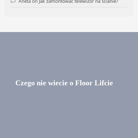
Aneta
on
Jak zamontować telewizor na ścianie?
Czego nie wiecie o Floor Lifcie