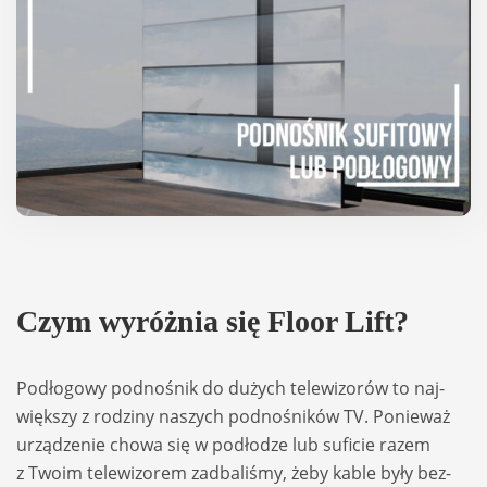
Czym wyróż­nia się Floor Lift?
Podło­gowy podno­śnik do dużych tele­wi­zorów to naj­
więk­szy z rodziny naszych podno­śników TV. Ponie­waż
urzą­dze­nie chowa się w podło­dze lub sufi­cie razem
z Twoim tele­wi­zorem zadba­li­śmy, żeby kable były bez­