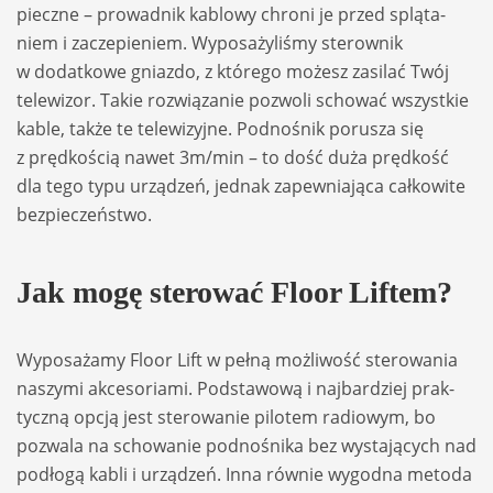
pieczne – pro­wad­nik kablowy chroni je przed splą­ta­
niem i zacze­pie­niem. Wypo­sa­ży­li­śmy ste­row­nik
w dodat­kowe gniazdo, z któ­rego możesz zasi­lać Twój
tele­wi­zor. Takie roz­wią­za­nie pozwoli scho­wać wszyst­kie
kable, także te tele­wi­zyjne. Pod­no­śnik poru­sza się
z pręd­ko­ścią nawet 3m/min – to dość duża pręd­kość
dla tego typu urzą­dzeń, jed­nak zapew­nia­jąca cał­ko­wite
bez­pie­czeń­stwo.
Jak mogę ste­ro­wać Floor Liftem?
Wypo­sa­żamy Floor Lift w pełną moż­li­wość ste­ro­wa­nia
naszymi akce­so­riami. Pod­sta­wową i naj­bar­dziej prak­
tyczną opcją jest ste­ro­wa­nie pilo­tem radio­wym, bo
pozwala na scho­wa­nie podno­śnika bez wysta­ją­cych nad
podłogą kabli i urzą­dzeń. Inna rów­nie wygodna metoda